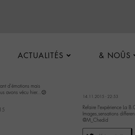
ACTUALITÉS
& NOÛS
tant d'émotions mais
us avons vécu hier...😕
14.11.2015 - 22:53
Refaire l’expérience La B
15
Images,sensations differ
@M_Chedid