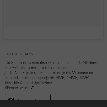
14.11.2015 - 14:25
‘Du Sphinx dans mon rimeurParis au fil du curDu Nil dans
mes veinesDans mes artres coule la Seine
Je dis AimeEt je le smeSur ma planteJe dis MComme un
emblmeLa haine je la jetteJe dis AIME, #AIME, AIME’ ~
#MatthieuChedid #JeDisAime
#PeaceForParis 💕
Voir sur instagram