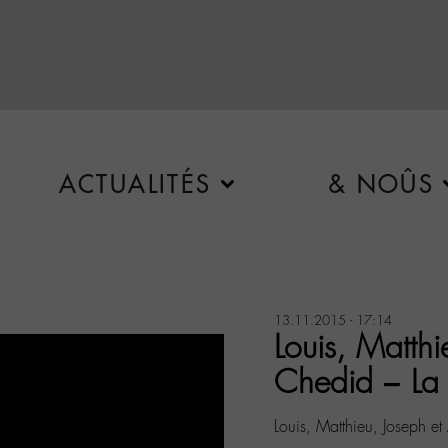
ACTUALITÉS
& NOÛS
13.11.2015 - 17:14
Louis, Matth
Chedid – La 
Louis, Matthieu, Joseph 