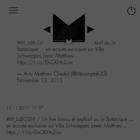
Afficher
Panneau de gestion des cookies
Labo
Connex
-
le
M-
menu
Aller
#M_LaBO2M
/ Un live bonus et explosif au Le
au
Botanique ... en écoute exclusive sur Villa
menu
Schweppes (avec Matthieu...
Aller
https://t.co/EIvGKHn2uw
au
contenu
— Actu Matthieu Chedid (@Meremptah32)
Aller
November 13, 2015
à
la
recherche
13.11.2015 - 17:57
#M_LaBO2M / Un live bonus et explosif au Le Botanique …
en écoute exclusive sur Villa Schweppes (avec Matthieu…
https://t.co/EIvGKHn2uw