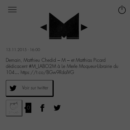
Afficher
Panneau de gestion des cookies
Labo
Connex
-
le
M-
menu
Aller
au
menu
13.11.2015 - 16:00
Aller
au
Demain, Matthieu Chedid – M – et Matthias Picard
contenu
dédicacent #M_LABO2M à Le Merle Moqueur-Librairie du
Aller
104… https://t.co/BGw9RdalVG
à
la
Voir sur twitter
recherche
0