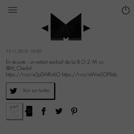
Afficher
Panneau de gestion des cookies
Labo
Connex
-
le
M-
menu
Aller
au
menu
13.11.2015 - 10:50
Aller
au
En écoute : un extrait exclusif de La B.O 2 -M- cc
contenu
@M_Chedid
Aller
https://t.co/e2pDiMFx6O https://t.co/eWraSOPXdz
à
la
Voir sur twitter
recherche
0