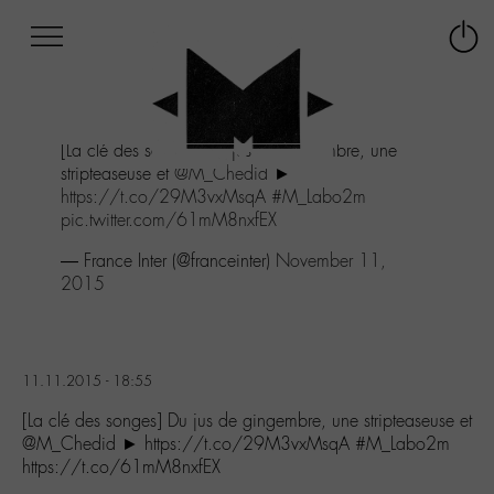
Afficher
Panneau de gestion des cookies
Labo
Connex
-
le
M-
menu
Aller
[La clé des songes] Du jus de gingembre, une
au
stripteaseuse et
@M_Chedid
►
menu
https://t.co/29M3vxMsqA
#M_Labo2m
Aller
pic.twitter.com/61mM8nxfEX
au
contenu
— France Inter (@franceinter)
November 11,
Aller
2015
à
la
recherche
11.11.2015 - 18:55
[La clé des songes] Du jus de gingembre, une stripteaseuse et
@M_Chedid ► https://t.co/29M3vxMsqA #M_Labo2m
https://t.co/61mM8nxfEX