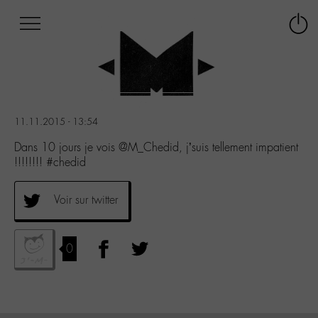
Afficher
Panneau de gestion des cookies
Labo
Connex
-
le
M-
menu
Aller
au
menu
11.11.2015 - 13:54
Aller
au
Dans 10 jours je vois @M_Chedid, j’suis tellement impatient
contenu
!!!!!!!! #chedid
Aller
à
Voir sur twitter
la
recherche
0