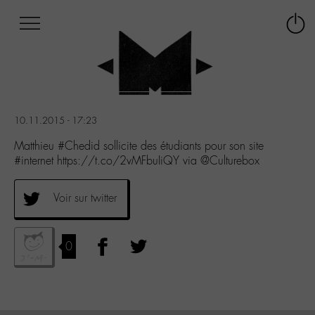
Afficher
Panneau de gestion des cookies
Labo
Connex
-
le
M-
menu
Aller
au
menu
10.11.2015 - 17:23
Aller
au
Matthieu #Chedid sollicite des étudiants pour son site
contenu
#internet https://t.co/2vMFbuIiQY via @Culturebox
Aller
à
Voir sur twitter
la
recherche
0