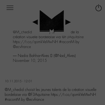
Afficher
Panneau de gestion des cookies
Labo
Connex
-
le
M-
menu
Aller
@M_chedid
choisit les jeunes talents de la
au
création visuelle bordelaise via
@F3Aquitaine
menu
https://t.co/qomkVeMwNH
#racontM
by
Aller
@ecvfrance
au
contenu
— Nadia Bahhar-Alves  (@Nad_Alves)
Aller
November 10, 2015
à
la
recherche
10.11.2015 - 12:01
@M_chedid choisit les jeunes talents de la création visuelle
bordelaise via @F3Aquitaine https://t.co/qomkVeMwNH
#racontM by @ecvfrance