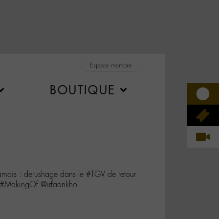
Espace membre
BOUTIQUE
jamais : derushage dans le #TGV de retour
 #MakingOf @irfaankho