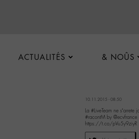
ACTUALITÉS
& NOÛS
10.11.2015 - 08:50
La #LiveTeam ne s’arrete 
#racontM by @ecvfrance
https://t.co/pVu5y9ziyR