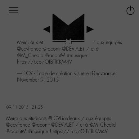
Afficher
Panneau de gestion des cookies
Labo
Connex
-
le
M-
menu
Aller
Merci aux étudiants
#ECVBordeaux
/ aux équipes
au
@ecvfrance
@racontr
@DEVIALET
/ et à
menu
@M_Chedid
#racontM
#musique
!
Aller
https://t.co/OfBTlKKM4V
au
contenu
— ECV - École de création visuelle (@ecvfrance)
Aller
November 9, 2015
à
la
recherche
09.11.2015 - 21:25
Merci aux étudiants #ECVBordeaux / aux équipes
@ecvfrance @racontr @DEVIALET / et à @M_Chedid
#racontM #musique ! https://t.co/OfBTlKKM4V