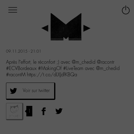
Afficher
Panneau de gestion des cookies
Labo
Connex
-
le
M-
menu
Aller
au
menu
09.11.2015 - 21:01
Aller
au
Après l’effort, le réconfort ;) avec @m_chedid @racontr
contenu
#ECVBordeaux #MakingOf #LiveTeam avec @m_chedid
Aller
#racontM https://t.co/dLXJdfKBQa
à
la
Voir sur twitter
recherche
1