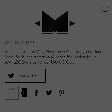
Afficher
Panneau de gestion des cookies
Labo
Connex
-
le
M-
menu
Aller
au
menu
09.11.2015 - 13:07
Aller
au
#creathon #racontM by @ecvfrance @racontr, ça continue !
contenu
Merci @INfluencialemag & @Etapes #M_JMdoncjesuis
Aller
#M_laBO2M https://t.co/UAMaSyGbfL
à
la
Voir sur twitter
recherche
0