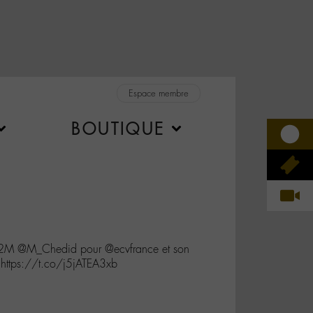
Espace membre
BOUTIQUE
2M @M_Chedid pour @ecvfrance et son
 https://t.co/j5jATEA3xb