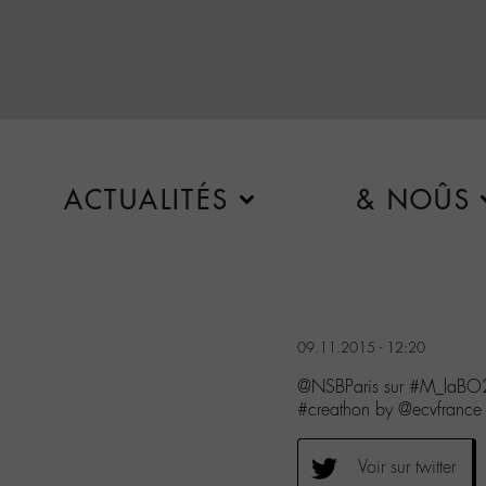
ACTUALITÉS
& NOÛS
09.11.2015 - 12:20
@NSBParis sur #M_laBO
#creathon by @ecvfrance
Voir sur twitter