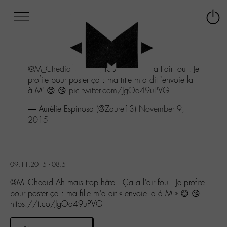
Afficher
Panneau de gestion des cookies
Labo
Connex
-
le
M-
menu
Aller
@M_Chedid
Ah mais trop hâte ! Ça a l'air fou ! Je
au
profite pour poster ça : ma fille m'a dit "envoie la
menu
à M" 😊 😘
pic.twitter.com/JgOd49uPVG
Aller
au
— Aurélie Espinosa (@Zaure13)
November 9,
contenu
2015
Aller
à
la
recherche
09.11.2015 - 08:51
@M_Chedid Ah mais trop hâte ! Ça a l’air fou ! Je profite
pour poster ça : ma fille m’a dit « envoie la à M » 😊 😘
https://t.co/JgOd49uPVG