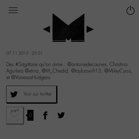
Afficher
Panneau de gestion des cookies
Labo
Connex
-
le
M-
menu
Aller
au
menu
07.11.2015 - 23:01
Aller
au
Des #Sagittaire qu’on aime : @antoinedecaunes, Christina
contenu
Aguilera @xtina, @M_Chedid, @taylorswift13, @MileyCyrus,
Aller
et @VanessaHudgens
à
la
Voir sur twitter
recherche
0