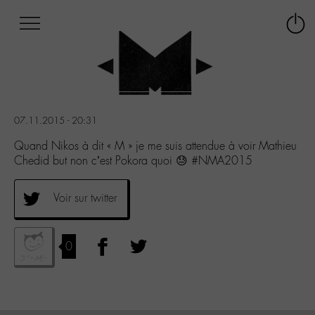
Afficher
Panneau de gestion des cookies
Labo
Connex
-
le
M-
menu
Aller
au
menu
07.11.2015 - 20:31
Aller
au
Quand Nikos à dit « M » je me suis attendue à voir Mathieu
contenu
Chedid but non c’est Pokora quoi 😓 #NMA2015
Aller
à
Voir sur twitter
la
recherche
0