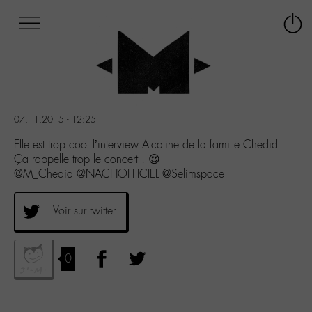
Afficher
Panneau de gestion des cookies
Labo
Connex
-
le
M-
menu
Aller
au
menu
07.11.2015 - 12:25
Aller
au
Elle est trop cool l’interview Alcaline de la famille Chedid
contenu
Ça rappelle trop le concert ! 😍
Aller
@M_Chedid @NACHOFFICIEL @Selimspace
à
la
Voir sur twitter
recherche
0