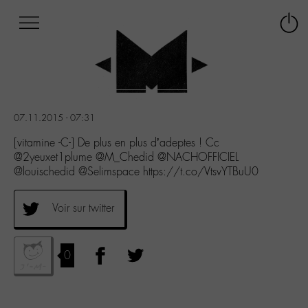
Afficher
Panneau de gestion des cookies
Labo
Connex
-
le
M-
menu
Aller
au
menu
07.11.2015 - 07:31
Aller
au
[vitamine -C-] De plus en plus d’adeptes ! Cc
contenu
@2yeuxet1plume @M_Chedid @NACHOFFICIEL
Aller
@louischedid @Selimspace https://t.co/VtsvYTBuU0
à
la
Voir sur twitter
recherche
0