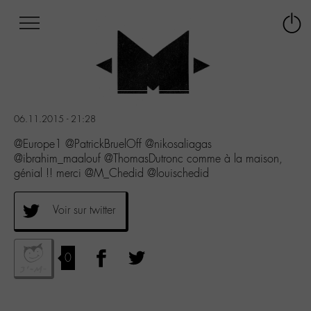
Afficher
Panneau de gestion des cookies
Labo
Connex
-
le
M-
menu
Aller
au
menu
06.11.2015 - 21:28
Aller
au
@Europe1 @PatrickBruelOff @nikosaliagas
contenu
@ibrahim_maalouf @ThomasDutronc comme à la maison,
Aller
génial !! merci @M_Chedid @louischedid
à
la
Voir sur twitter
recherche
0