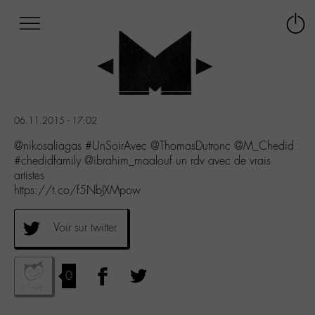
Afficher
Panneau de gestion des cookies
Labo
Connex
-
le
M-
menu
Aller
au
menu
06.11.2015 - 17:02
Aller
au
@nikosaliagas #UnSoirAvec @ThomasDutronc @M_Chedid
contenu
#chedidfamily @ibrahim_maalouf un rdv avec de vrais
Aller
artistes
à
https://t.co/f5NbJXMpow
la
recherche
Voir sur twitter
0