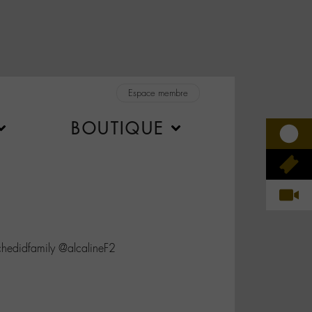
Espace membre
BOUTIQUE
#chedidfamily @alcalineF2