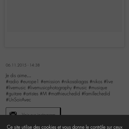
06.11.2015 - 14:38
Je dis aime…
#radio #europe1 #emission #nikosaliagas #nikos #live
#livemusic #livemusicphotography #music #musique
#guitare #artistes #M #matthieuchedid #famillechedid
#UnSoirAvec
Voir sur instagram
Ce site utilise des cookies et vous donne le contrôle sur ceux