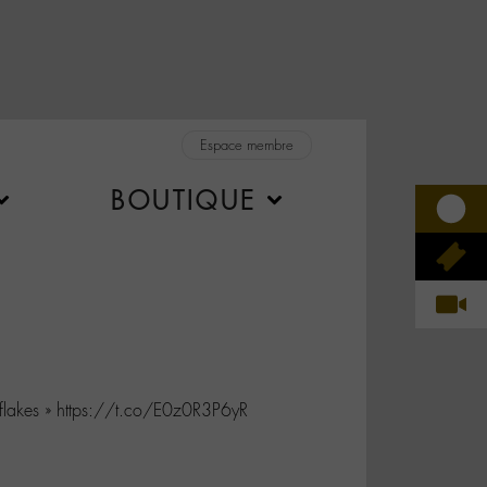
Espace membre
BOUTIQUE
flakes » https://t.co/E0z0R3P6yR