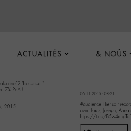
ACTUALITÉS
& NOÛS
alcalineF2
"Le concert"
c 7% PdA !
06.11.2015 - 08:21
#audience Hier soir recor
6, 2015
avec Louis, Joseph, Ann
https://t.co/B5w4rmpTa