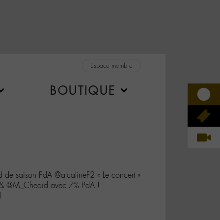
Espace membre
BOUTIQUE
d de saison PdA @alcalineF2 « Le concert »
a & @M_Chedid avec 7% PdA !
1