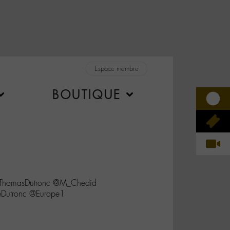
Espace membre
BOUTIQUE
@ThomasDutronc @M_Chedid
Dutronc @Europe1