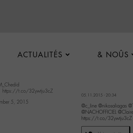
ACTUALITÉS
& NOÛS
_Chedid
1
https://t.co/32ywtju3cZ
05.11.2015 - 20:34
mber 5, 2015
@c_Iine @nikosaliagas 
@NACHOFFICIEL @Claire
https://t.co/32ywtju3cZ