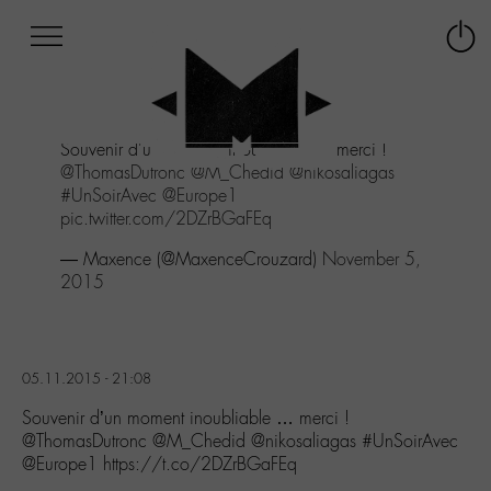
Afficher
Panneau de gestion des cookies
Labo
Connex
-
le
M-
menu
Aller
Souvenir d'un moment inoubliable ... merci !
au
@ThomasDutronc
@M_Chedid
@nikosaliagas
menu
#UnSoirAvec
@Europe1
Aller
pic.twitter.com/2DZrBGaFEq
au
contenu
— Maxence (@MaxenceCrouzard)
November 5,
Aller
2015
à
la
recherche
05.11.2015 - 21:08
Souvenir d’un moment inoubliable … merci !
@ThomasDutronc @M_Chedid @nikosaliagas #UnSoirAvec
@Europe1 https://t.co/2DZrBGaFEq