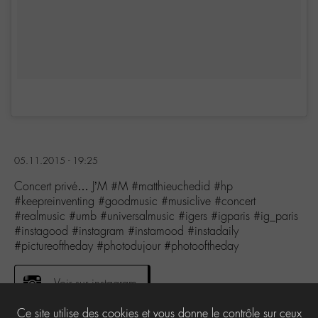
05.11.2015 - 19:25
Concert privé… J’M #M #matthieuchedid #hp
#keepreinventing #goodmusic #musiclive #concert
#realmusic #umb #universalmusic #igers #igparis #ig_paris
#instagood #instagram #instamood #instadaily
#pictureoftheday #photodujour #photooftheday
Voir sur instagram
Ce site utilise des cookies et vous donne le contrôle sur ceux