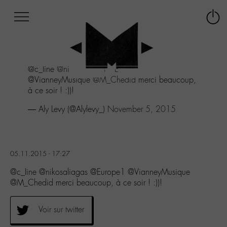
Afficher
Panneau de gestion des cookies
Labo
Connex
-
le
M-
menu
Aller
@c_Iine
@nikosaliagas
@Europe1
au
@VianneyMusique
@M_Chedid
merci beaucoup,
menu
à ce soir ! :))!
Aller
au
— Aly Levy (@Alylevy_)
November 5, 2015
contenu
Aller
à
la
05.11.2015 - 17:27
recherche
@c_Iine @nikosaliagas @Europe1 @VianneyMusique
@M_Chedid merci beaucoup, à ce soir ! :))!
Voir sur twitter