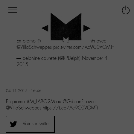
Afficher
Panneau de gestion des cookies
Labo
Connex
-
le
M-
menu
Aller
En promo
#M_LABO2M
au
@GibsonFr
avec
au
@VillaSchweppes
pic.twitter.com/Ac9C0VGMTt
menu
Aller
— delphine caurette (@RPDelph)
November 4,
au
2015
contenu
Aller
à
la
04.11.2015 - 16:46
recherche
En promo #M_LABO2M au @GibsonFr avec
@VillaSchweppes https://t.co/Ac9C0VGMTt
Voir sur twitter