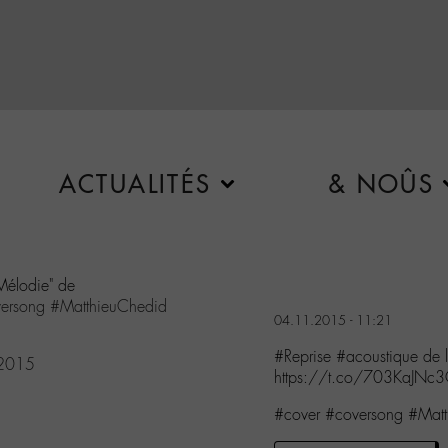
ACTUALITÉS
& NOÛS
élodie" de
ersong
#MatthieuChedid
04.11.2015 - 11:21
#Reprise #acoustique de
 2015
https://t.co/703KaJNc
#cover #coversong #Matt