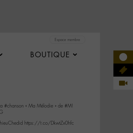
Espace membre
BOUTIQUE
 la #chanson « Ma Mélodie » de #M!
3G
hieuChedid https://t.co/DkwtZx0hfc