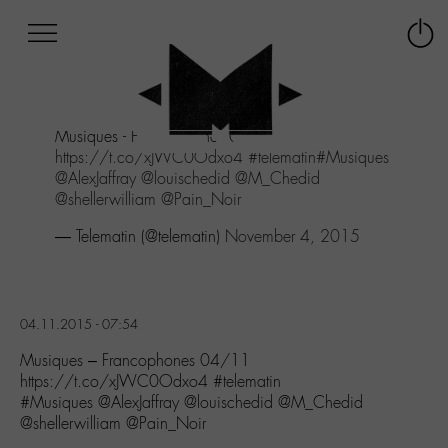
Afficher
Panneau de gestion des cookies
Labo
Connex
-
le
M-
menu
Aller
Musiques - Francophones 04/11
au
https://t.co/xJWC0Odxo4
#telematin
#Musiques
menu
@AlexJaffray
@louischedid
@M_Chedid
Aller
@shellerwilliam
@Pain_Noir
au
contenu
— Telematin (@telematin)
November 4, 2015
Aller
à
la
recherche
04.11.2015 - 07:54
Musiques – Francophones 04/11
https://t.co/xJWC0Odxo4 #telematin
#Musiques @AlexJaffray @louischedid @M_Chedid
@shellerwilliam @Pain_Noir