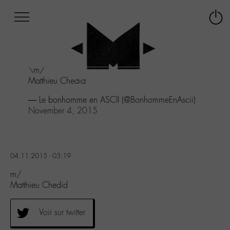
Afficher
Panneau de gestion des cookies
Labo
Connex
-
le
M-
menu
Aller
\m/
au
Matthieu Chedid
menu
Aller
— Le bonhomme en ASCII (@BonhommeEnAscii)
au
November 4, 2015
contenu
Aller
à
la
04.11.2015 - 03:19
recherche
m/
Matthieu Chedid
Voir sur twitter