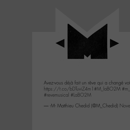
Panneau de gestion des cookies
LABO
-
Aller
Laboratoire
au
poétique
M-
menu
et
musical
Aller
autour
au
de
contenu
l'univers
Aller
de
-
à
M-
Avez-vous déjà fait un rêve qui a changé vot
la
https://t.co/bDTuviZ4m1
#M_laBO2M
#m_
recherche
#revemusical
#LaBO2M
— -M- Matthieu Chedid (@M_Chedid)
Nove