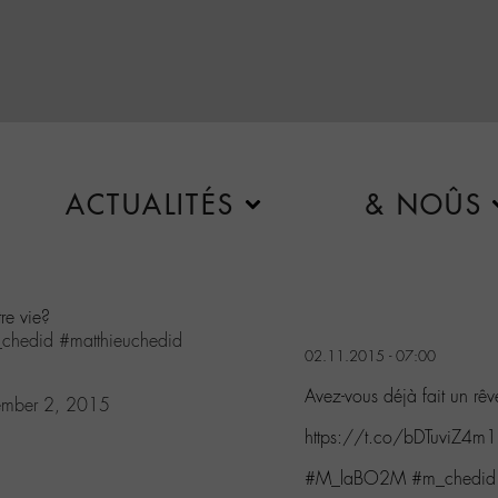
ACTUALITÉS
& NOÛS
re vie?
chedid
#matthieuchedid
02.11.2015 - 07:00
Avez-vous déjà fait un rê
mber 2, 2015
https://t.co/bDTuviZ4m1
#M_laBO2M #m_chedid #