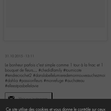
31.10.2015 - 13:11
Le bonheur parfois c’est simple comme 1 tour à la fnac et 1
bouquet de fleurs… #chedidfamily #tournicote
#tendrecrochet2 #danslabellelumieredemonnouveauchezmoi
#dahlia #passionfleurs #monrefuge #auchateau
#elleestpasbellelavie
Voir sur instagram
Ce site utilise des cookies et vous donne le contrôle sur ceux