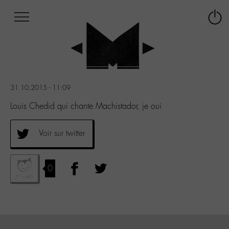
Afficher
Panneau de gestion des cookies
Labo
Connex
-
le
M-
menu
Aller
au
menu
31.10.2015 - 11:09
Aller
au
Louis Chedid qui chante Machistador, je oui
contenu
Aller
Voir sur twitter
à
la
recherche
0