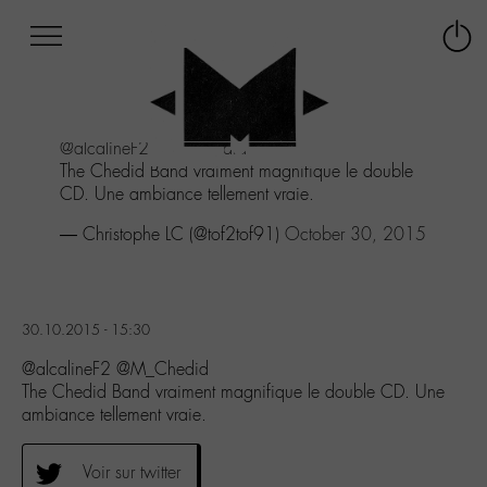
Afficher
Panneau de gestion des cookies
Labo
Connex
-
le
M-
menu
Aller
@alcalineF2
@M_Chedid
au
The Chedid Band vraiment magnifique le double
menu
CD. Une ambiance tellement vraie.
Aller
au
— Christophe LC (@tof2tof91)
October 30, 2015
contenu
Aller
à
la
30.10.2015 - 15:30
recherche
@alcalineF2 @M_Chedid
The Chedid Band vraiment magnifique le double CD. Une
ambiance tellement vraie.
Voir sur twitter