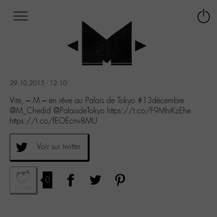
Afficher
Panneau de gestion des cookies
Labo
Connex
-
le
M-
menu
Aller
au
menu
29.10.2015 - 12:10
Aller
au
Vite, – M – en rêve au Palais de Tokyo #13décembre
contenu
@M_Chedid @PalaisdeTokyo https://t.co/F9MhrKzEhe
Aller
https://t.co/fEOEcnv8MU
à
la
Voir sur twitter
recherche
0