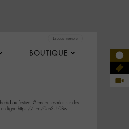
Espace membre
BOUTIQUE
did au festival @rencontresarles sur des
t en ligne https://t.co/0ehSUlt0Bw