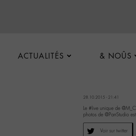
ACTUALITÉS
& NOÛS
28.10.2015 - 21:41
Le #live unique de @M_Che
photos de @ParrStudio es
Voir sur twitter