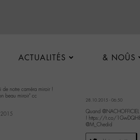
ACTUALITÉS
& NOÛS
i de notre caméra miroir !
n beau miroir" cc
28.10.2015 - 06:50
Quand @NACHOFFICIEL s’e
, 2015
! https://t.co/1GwDQH8
@M_Chedid