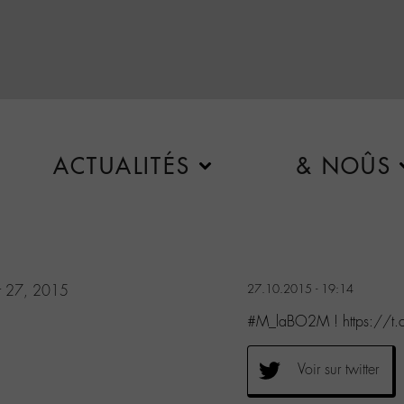
ACTUALITÉS
& NOÛS
r 27, 2015
27.10.2015 - 19:14
#M_laBO2M ! https://t
Voir sur twitter