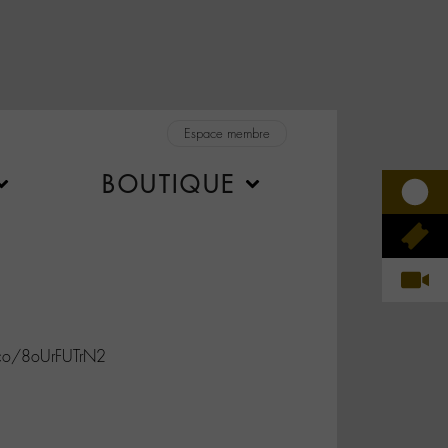
Espace membre
BOUTIQUE
.co/8oUrFUTrN2