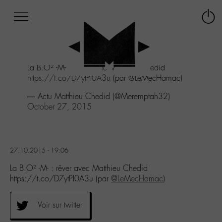
Afficher
Panneau de gestion des cookies
Labo
Connex
-
le
M-
menu
Aller
La B.O² -M- : rêver avec Matthieu Chedid
au
https://t.co/D7ytPI0A3u
(par @LeMecHamac)
menu
Aller
— Actu Matthieu Chedid (@Meremptah32)
au
October 27, 2015
contenu
Aller
à
la
27.10.2015 - 19:06
recherche
La B.O² -M- : rêver avec Matthieu Chedid
https://t.co/D7ytPI0A3u (par
@LeMecHamac
)
Voir sur twitter