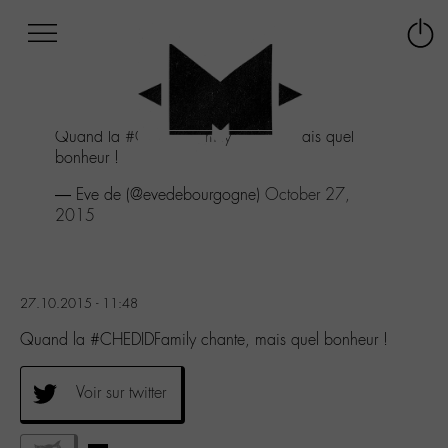
Afficher
Panneau de gestion des cookies
Labo
Connex
-
le
M-
menu
Aller
Quand la
#CHEDIDFamily
chante, mais quel
au
bonheur !
menu
Aller
— Eve de (@evedebourgogne)
October 27,
au
2015
contenu
Aller
à
la
27.10.2015 - 11:48
recherche
Quand la #CHEDIDFamily chante, mais quel bonheur !
Voir sur twitter