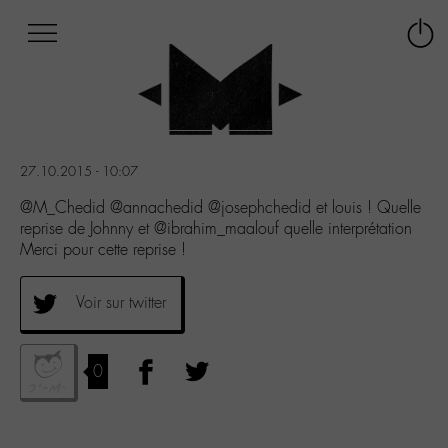
Afficher
Panneau de gestion des cookies
Labo
Connex
-
le
M-
menu
Aller
au
menu
27.10.2015 - 10:07
Aller
au
@M_Chedid @annachedid @josephchedid et louis ! Quelle
contenu
reprise de Johnny et @ibrahim_maalouf quelle interprétation
Aller
Merci pour cette reprise !
à
la
Voir sur twitter
recherche
0