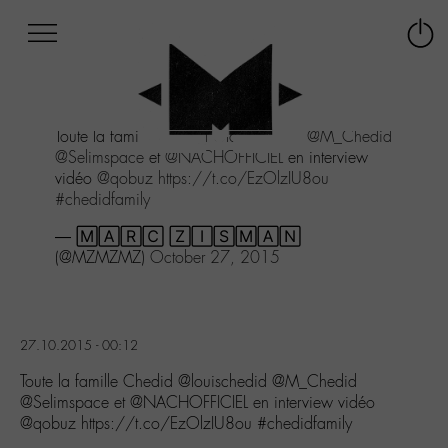
Afficher
Panneau de gestion des cookies
Labo
Connex
-
le
M-
menu
Aller
Toute la famille Chedid
@louischedid
@M_Chedid
au
@Selimspace
et
@NACHOFFICIEL
en interview
menu
vidéo
@qobuz
https://t.co/EzOlzIU8ou
Aller
#chedidfamily
au
contenu
— 🄼🄰🅁🄲 🅉🄸🅂🄼🄰🄽
Aller
(@MZMZMZ)
October 27, 2015
à
la
recherche
27.10.2015 - 00:12
Toute la famille Chedid @louischedid @M_Chedid
@Selimspace et @NACHOFFICIEL en interview vidéo
@qobuz https://t.co/EzOlzIU8ou #chedidfamily