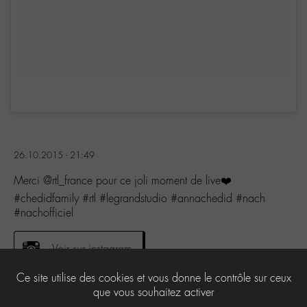
26.10.2015 - 21:49
Merci @rtl_france pour ce joli moment de live❤️
#chedidfamily #rtl #legrandstudio #annachedid #nach
#nachofficiel
Voir sur instagram
Ce site utilise des cookies et vous donne le contrôle sur ceux
que vous souhaitez activer
2