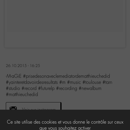
26.10.2015 - 16:25
-M-aGiE #prisedesonaveclemediatordematthieuchedid
#yainteretdavoirdesresultats #m #music #toulouse #tarn
#studio #record #futurelp #recording #newalbum
#matthieuchedid
Voir sur instagram
Ce site utilise des cookies et vous donne le contrôle sur ceux
que vous souhaitez activer
0