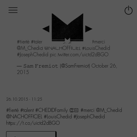
Afficher
Panneau de gestion des cookies
Labo
Connex
-
le
M-
menu
Aller
#fierté
#talent
#CHEDIDFamily
👏🏻
#merci
au
@M_Chedid
@NACHOFFICIEL
#LouisChedid
menu
#JosephChedid
pic.twitter.com/uictd2dBGO
Aller
au
— 𝚂𝚊𝚖 𝙵𝚛𝚎𝚖𝚒𝚘𝚝 (@SamFremiot)
October 26,
contenu
2015
Aller
à
la
recherche
26.10.2015 - 11:25
#fierté #talent #CHEDIDFamily 👏🏻 #merci @M_Chedid
@NACHOFFICIEL #LouisChedid #JosephChedid
https://t.co/uictd2dBGO