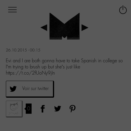
Afficher
Panneau de gestion des cookies
Labo
Connex
-
le
M-
menu
Aller
au
menu
26.10.2015 - 00:15
Aller
au
Evi and I are both gonna have to take Spanish in college so
contenu
I’m trying to brush up but she’s just like
Aller
https://t.co/2fUoNy9jIn
à
la
Voir sur twitter
recherche
0